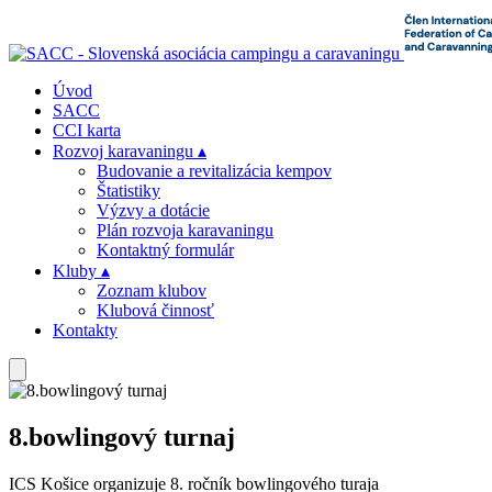
Úvod
SACC
CCI karta
Rozvoj karavaningu
▴
Budovanie a revitalizácia kempov
Štatistiky
Výzvy a dotácie
Plán rozvoja karavaningu
Kontaktný formulár
Kluby
▴
Zoznam klubov
Klubová činnosť
Kontakty
8.bowlingový turnaj
ICS Košice organizuje 8. ročník bowlingového turaja