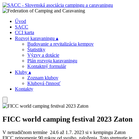
Úvod
SACC
CCI karta
Rozvoj karavaningu
▴
Budovanie a revitalizácia kempov
Štatistiky
Výzvy a dotácie
Plán rozvoja karavaningu
Kontaktný formulár
Kluby
▴
Zoznam klubov
Klubová činnosť
Kontakty
FICC world camping festival 2023 Zaton
V netradičnom termíne 24.6 až 1.7. 2023 si v kempingu Zaton
FICC pripomenie 90 rokov od svojho založenia. Toto stretnutie je