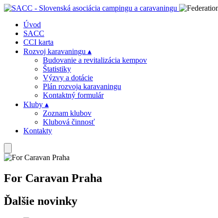
Úvod
SACC
CCI karta
Rozvoj karavaningu
▴
Budovanie a revitalizácia kempov
Štatistiky
Výzvy a dotácie
Plán rozvoja karavaningu
Kontaktný formulár
Kluby
▴
Zoznam klubov
Klubová činnosť
Kontakty
For Caravan Praha
Ďalšie novinky